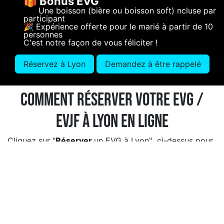
🎁 Bonus EVG
Une boisson (bière ou boisson soft) ncluse par
participant
🎉 Expérience offerte pour le marié à partir de 10
personnes
C'est notre façon de vous féliciter !
Réservez à Lyon
Demandez à être rappelé
Comment réserver votre EVG /
EVJF à Lyon en ligne
Cliquez sur "
Réserver
un EVG à Lyon" ci-dessus pour
profiter de l'offre EVG Lyon.
Nos expériences se jouent à 8 joueurs par équipe max.
Si vous êtes plus, nous allons faire 2 équipes (ou plus
!)
Choisissez d'abord le créneau de la première équipe
puis le créneau juste après pour la seconde équipe. .
Exemple : vous êtes 12 : rendez vous sur la date