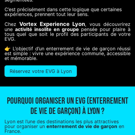
C’est précisément dans cette logique que certaines
expériences, prennent tout leur sens.
Vortex Experience Lyon
Chez
, vous découvrirez
une
activité insolite en groupe
pensée pour plaire à
tous quel que soit le profil des participants de votre
EVG.
👉 L’objectif d’un enterrement de vie de garçon réussi
est simple : vivre une expérience commune, accessible
et mémorable.
Réservez votre EVG à Lyon
Pourquoi organiser un EVG (enterrement
de vie de garçon) à Lyon ?
Lyon est l’une des destinations les plus attractives
pour organiser un
enterrement de vie de garçon
en
France.