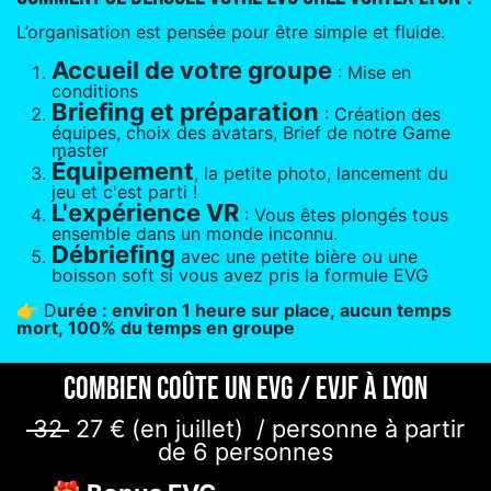
L’organisation est pensée pour être simple et fluide.
Accueil de votre groupe
: Mise en
conditions
Briefing et préparation
: Création des
équipes, choix des avatars, Brief de notre Game
master
Équipement
, la petite photo, lancement du
jeu et c'est parti !
L'expérience VR
: Vous êtes plongés tous
ensemble dans un monde inconnu.
Débriefing
avec une petite bière ou une
boisson soft si vous avez pris la formule EVG
👉 D
urée : environ 1 heure sur place, aucun temps
mort, 100% du temps en groupe
Combien coûte un EVG / EVJF à Lyon
32
27 € (en juillet)
/ personne à partir
de 6 personnes