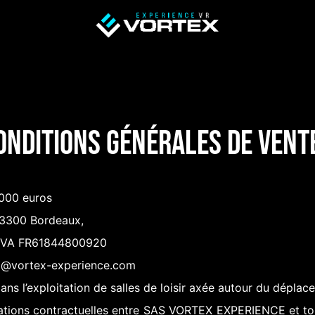
ALLES VR
TEAM BUILDING
EVG / EVJF
FAMILLE / A
onditions Générales de Vent
000 euros
33300 Bordeaux,
 TVA FR61844800920
ux@vortex-experience.com
l’exploitation de salles de loisir axée autour du déplaceme
elations contractuelles entre SAS VORTEX EXPERIENCE et t