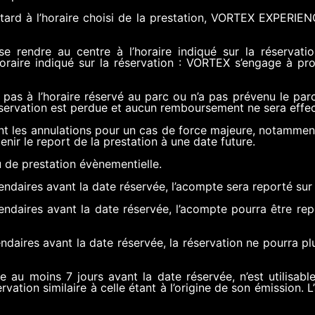
etard à l’horaire choisi de la prestation, VORTEX EXPERIENC
e rendre au centre à l’horaire indiqué sur la réservat
raire indiqué sur la réservation : VORTEX s’engage à pr
pas à l’horaire réservé au parc ou n’a pas prévenu le par
réservation est perdue et aucun remboursement ne sera effe
es annulations pour un cas de force majeure, notamment 
tenir le report de la prestation à une date future.
u de prestation évènementielle.
alendaires avant la date réservée, l’acompte sera reporté su
alendaires avant la date réservée, l’acompte pourra être re
lendaires avant la date réservée, la réservation ne pourra p
sée au moins 7 jours avant la date réservée, n’est utilisa
vation similaire à celle étant à l’origine de son émission. 