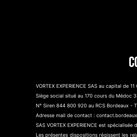
Se rendre au contenu
ACCUEIL
EXPÉRIENCES VR
NOS S
C
VORTEX EXPERIENCE SAS au capital de 11 
Siège social situé au 170 cours du Médoc 
N° Siren 844 800 920 au RCS Bordeaux -
Adresse mail de contact : contact.bordea
SAS VORTEX EXPERIENCE est spécialisée dans 
Les présentes dispositions régissent les r