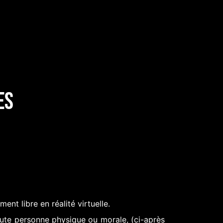
MI(E)S
CARTE CADEAU
ACTUALITÉ
es
nt libre en réalité virtuelle.
oute personne physique ou morale, (ci-après