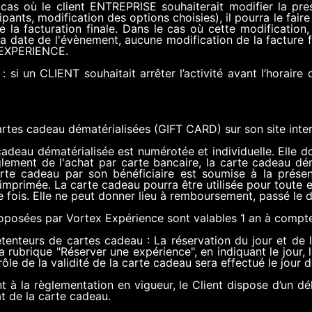
e cas où le client ENTREPRISE souhaiterait modifier la pr
ants, modification des options choisies), il pourra le fair
e la facturation finale. Dans le cas où cette modification
 la date de l'évènement, aucune modification de la facture 
EX EXPERIENCE.
n : si un CLIENT souhaitait arrêter l’activité avant l’horai
es cadeau dématérialisées (GIFT CARD) sur son site inter
 cadeau dématérialisée est numérotée et individuelle. Elle d
glement de l'achat par carte bancaire, la carte cadeau d
 carte cadeau par son bénéficiaire est soumise à la prés
t imprimée. La carte cadeau pourra être utilisée pour toute
e fois. Elle ne peut donner lieu à remboursement, passé le d
roposées par Vortex Expérience sont valables 1 an à compte
étenteurs de cartes cadeau : La réservation du jour et de 
la rubrique "Réserver une expérience", en indiquant le jour, 
le de la validité de la carte cadeau sera effectué le jour de
 à la règlementation en vigueur, le Client dispose d’un dél
at de la carte cadeau.