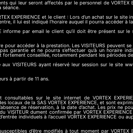
pements qui leur seront affectés par le personnel de VORTE
a séance.
X EXPERIENCE et le client : Lors d’un achat sur le site inter
tre, il lui est indiqué l’horaire auquel il pourra accéder à l
forme par email le client qu’il doit être présent sur le 
ire pour accéder à la prestation. Les VISITEURS peuvent se 
as garantie et ne pourra s’effectuer qu’à un horaire indi
est fortement conseillée, notamment pendant les périodes de
ux VISITEURS ayant réservé leur session sur le site www.
urs à partir de 11 ans.
nt consultables sur le site internet de VORTEX EXPERI
n des locaux de la SAS VORTEX EXPERIENCE, et sont exprimé
l’absence de réservation, à la date d’achat. Les prix ne po
n du VISITEUR dument confirmée par VORTEX EXPERIENCE 
es d’entrée individuels à l’accueil VORTEX EXPERIENCE ou 
 susceptibles d’être modifiés à tout moment par VORTEX