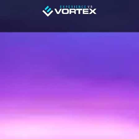
ALLES VR
TEAM BUILDING
EVG / EVJF
FAMILLE / A