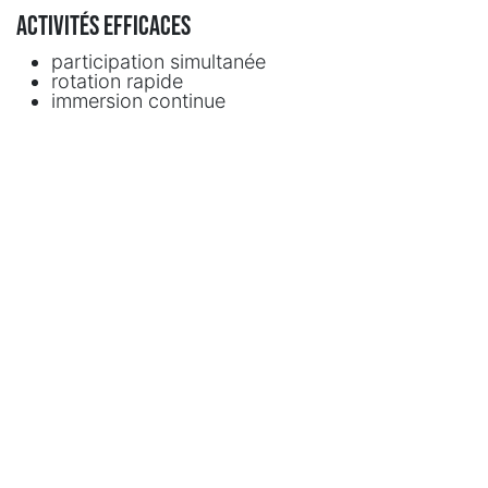
Activités efficaces
participation simultanée
rotation rapide
immersion continue
👉 Exemple : une activité où tout le monde joue en
même temps maintient l’énergie du groupe.
Impact réel
Un EVG avec trop d’attente devient :
lent
frustrant
désengageant
👉 Évitez ce piège avec une activité fluide 👉
EVG
Lyon